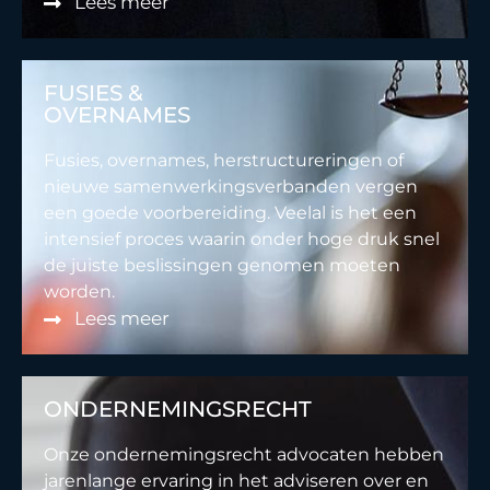
Lees meer
FUSIES &
OVERNAMES
Fusies, overnames, herstructureringen of
nieuwe samenwerkingsverbanden vergen
een goede voorbereiding. Veelal is het een
intensief proces waarin onder hoge druk snel
de juiste beslissingen genomen moeten
worden.
Lees meer
ONDERNEMINGSRECHT
Onze ondernemingsrecht advocaten hebben
jarenlange ervaring in het adviseren over en