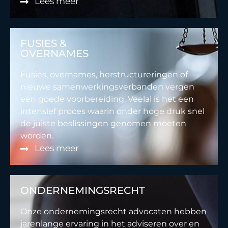
Lees meer
FUSIES &
OVERNAMES
Fusies, overnames, herstructureringen of
nieuwe samenwerkingsverbanden vergen
een goede voorbereiding. Veelal is het een
intensief proces waarin onder hoge druk snel
de juiste beslissingen genomen moeten
worden.
Lees meer
ONDERNEMINGSRECHT
Onze ondernemingsrecht advocaten hebben
jarenlange ervaring in het adviseren over en