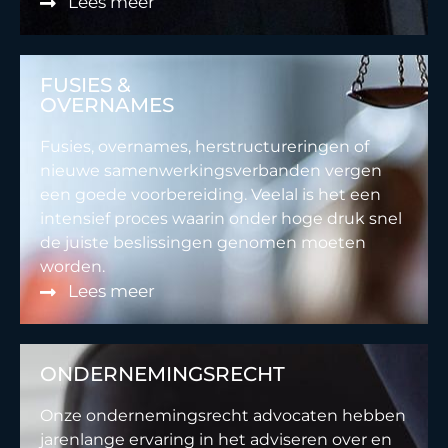
Lees meer
FUSIES &
OVERNAMES
Fusies, overnames, herstructureringen of
nieuwe samenwerkingsverbanden vergen
een goede voorbereiding. Veelal is het een
intensief proces waarin onder hoge druk snel
de juiste beslissingen genomen moeten
worden.
Lees meer
ONDERNEMINGSRECHT
Onze ondernemingsrecht advocaten hebben
jarenlange ervaring in het adviseren over en