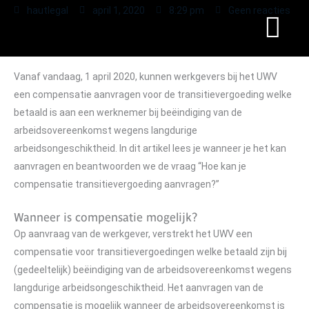
hautlegal
april 1, 2020
8:29 pm
Geen reacties
Vanaf vandaag, 1 april 2020, kunnen werkgevers bij het UWV
een compensatie aanvragen voor de transitievergoeding welke
betaald is aan een werknemer bij beëindiging van de
arbeidsovereenkomst wegens langdurige
arbeidsongeschiktheid. In dit artikel lees je wanneer je het kan
aanvragen en beantwoorden we de vraag “Hoe kan je
compensatie transitievergoeding aanvragen?”
Wanneer is compensatie mogelijk?
Op aanvraag van de werkgever, verstrekt het UWV een
compensatie voor transitievergoedingen welke betaald zijn bij
(gedeeltelijk) beëindiging van de arbeidsovereenkomst wegens
langdurige arbeidsongeschiktheid. Het aanvragen van de
compensatie is mogelijk wanneer de arbeidsovereenkomst is