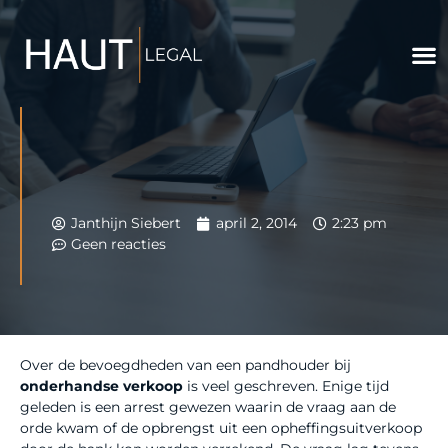
Janthijn Siebert
april 2, 2014
2:23 pm
Geen reacties
Over de bevoegdheden van een pandhouder bij
onderhandse verkoop
is veel geschreven. Enige tijd
geleden is een arrest gewezen waarin de vraag aan de
orde kwam of de opbrengst uit een opheffingsuitverkoop