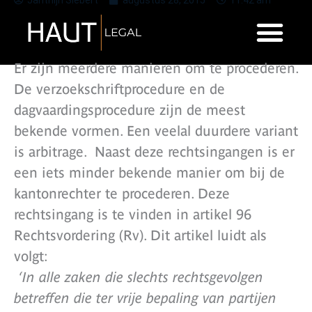
Janthijn Siebert
augustus 28, 2015
11:42 am
Er zijn meerdere manieren om te procederen.
De verzoekschriftprocedure en de
dagvaardingsprocedure zijn de meest
bekende vormen. Een veelal duurdere variant
is arbitrage. Naast deze rechtsingangen is er
een iets minder bekende manier om bij de
kantonrechter te procederen. Deze
rechtsingang is te vinden in artikel 96
Rechtsvordering (Rv). Dit artikel luidt als
volgt:
‘In alle zaken die slechts rechtsgevolgen
betreffen die ter vrije bepaling van partijen