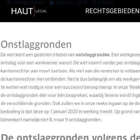
Janthijn Siebert
februari 1, 2019
8:47 pm
RECHTSGEBIEDEN
Onstlaggronden
De wet kent een gesloten stelsel van
ontslaggronden
. Een werkgeve
ontslag voor een werknemer wenst. De wet noemt verder per ontslag
kantonrechter aan moet toetsen. Als niet aan die vereisten is volda
de kantonrechter niet ontbinden. Het is dus belangrijk om als werkge
te weten wat nodig is voor een succesvol beroep hierop. In onze ‘Reeks
de ontslaggronden één voor één bespreken, waarbij tevens wordt inge
de verschillende gronden. Ook zullen we in onze reeks ingaan op de d
bedoeling is dat deze op 1 januari 2020 in werking treedt. Op grond v
binnenkort namelijk niet 8, maar 9 ontslaggronden.
De ontslaggronden volgens de