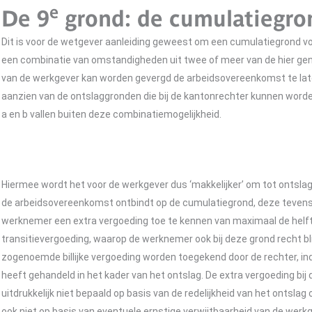
e
De 9
grond: de cumulatiegro
Dit is voor de wetgever aanleiding geweest om een cumulatiegrond voo
een combinatie van omstandigheden uit twee of meer van de hier geno
van de werkgever kan worden gevergd de arbeidsovereenkomst te laten
aanzien van de ontslaggronden die bij de kantonrechter kunnen worde
a en b vallen buiten deze combinatiemogelijkheid.
Hiermee wordt het voor de werkgever dus ‘makkelijker’ om tot ontslag
de arbeidsovereenkomst ontbindt op de cumulatiegrond, deze tevens
werknemer een extra vergoeding toe te kennen van maximaal de helft 
transitievergoeding, waarop de werknemer ook bij deze grond recht bl
zogenoemde billijke vergoeding worden toegekend door de rechter, ind
heeft gehandeld in het kader van het ontslag. De extra vergoeding bij 
uitdrukkelijk niet bepaald op basis van de redelijkheid van het ontsla
ook niet op basis van eventuele ernstige verwijtbaarheid van de werkg