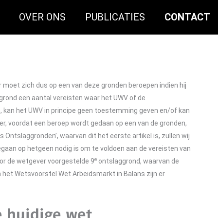
OVER ONS
PUBLICATIES
CONTACT
r moet zich dus op een van deze gronden beroepen indien hij
grond een aantal vereisten waar het UWV of de
an, kan het UWV in principe geen toestemming geven en/of kan
ver, voordat een beroep wordt gedaan op een van de gronden,
 Ontslaggronden’, waarvan dit het eerste artikel is, zullen wij
gaan op hetgeen nodig is om te voldoen aan de vereisten van
e
oor de wetgever voorgestelde 9
ontslaggrond, waarvan de
an het Wetsvoorstel Wet Arbeidsmarkt in Balans zijn er
 huidige wet