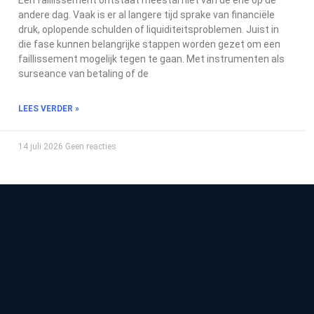
Een faillissement ontstaat meestal niet van de ene op de
andere dag. Vaak is er al langere tijd sprake van financiële
druk, oplopende schulden of liquiditeitsproblemen. Juist in
die fase kunnen belangrijke stappen worden gezet om een
faillissement mogelijk tegen te gaan. Met instrumenten als
surseance van betaling of de
LEES VERDER »
14 juli 2026
Geen reacties