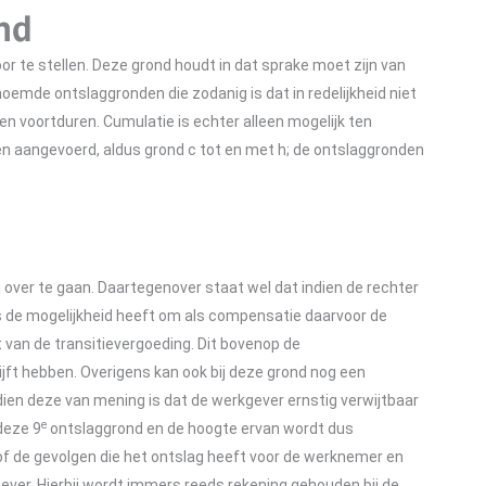
nd
r te stellen. Deze grond houdt in dat sprake moet zijn van
emde ontslaggronden die zodanig is dat in redelijkheid niet
 voortduren. Cumulatie is echter alleen mogelijk ten
n aangevoerd, aldus grond c tot en met h; de ontslaggronden
 over te gaan. Daartegenover staat wel dat indien de rechter
 de mogelijkheid heeft om als compensatie daarvoor de
van de transitievergoeding. Dit bovenop de
ijft hebben. Overigens kan ook bij deze grond nog een
ien deze van mening is dat de werkgever ernstig verwijtbaar
e
deze 9
ontslaggrond en de hoogte ervan wordt dus
g of de gevolgen die het ontslag heeft voor de werknemer en
ever. Hierbij wordt immers reeds rekening gehouden bij de