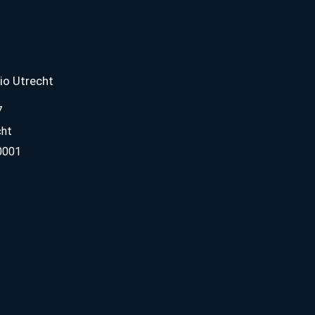
io Utrecht
7
cht
0001