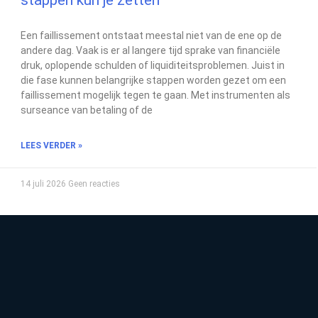
stappen kun je zetten
Een faillissement ontstaat meestal niet van de ene op de
andere dag. Vaak is er al langere tijd sprake van financiële
druk, oplopende schulden of liquiditeitsproblemen. Juist in
die fase kunnen belangrijke stappen worden gezet om een
faillissement mogelijk tegen te gaan. Met instrumenten als
surseance van betaling of de
LEES VERDER »
14 juli 2026
Geen reacties