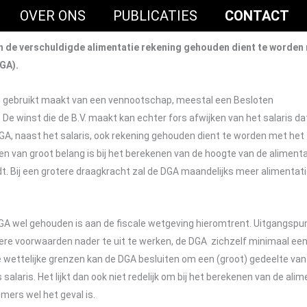
OVER ONS
PUBLICATIES
CONTACT
an de verschuldigde alimentatie rekening gehouden dient te worden
GA).
n gebruikt maakt van een vennootschap, meestal een Besloten
 De winst die de B.V. maakt kan echter fors afwijken van het salaris da
DGA, naast het salaris, ook rekening gehouden dient te worden met het
en van groot belang is bij het berekenen van de hoogte van de alimenta
t. Bij een grotere draagkracht zal de DGA maandelijks meer alimentat
DGA wel gehouden is aan de fiscale wetgeving hieromtrent. Uitgangspu
dere voorwaarden nader te uit te werken, de DGA zichzelf minimaal ee
ze wettelijke grenzen kan de DGA besluiten om een (groot) gedeelte van
 salaris. Het lijkt dan ook niet redelijk om bij het berekenen van de ali
mers wel het geval is.