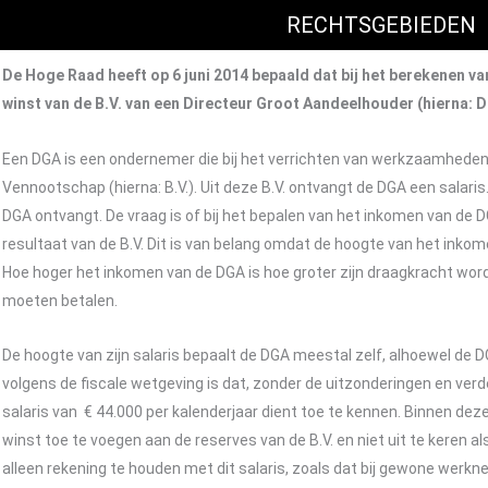
RECHTSGEBIEDEN
De Hoge Raad heeft op 6 juni 2014 bepaald dat bij het berekenen v
winst van de B.V. van een Directeur Groot Aandeelhouder (hierna: D
Een DGA is een ondernemer die bij het verrichten van werkzaamhede
Vennootschap (hierna: B.V.). Uit deze B.V. ontvangt de DGA een salaris.
DGA ontvangt. De vraag is of bij het bepalen van het inkomen van de 
resultaat van de B.V. Dit is van belang omdat de hoogte van het inkom
Hoe hoger het inkomen van de DGA is hoe groter zijn draagkracht word
moeten betalen.
De hoogte van zijn salaris bepaalt de DGA meestal zelf, alhoewel de 
volgens de fiscale wetgeving is dat, zonder de uitzonderingen en ver
salaris van € 44.000 per kalenderjaar dient toe te kennen. Binnen de
winst toe te voegen aan de reserves van de B.V. en niet uit te keren als
alleen rekening te houden met dit salaris, zoals dat bij gewone werkne