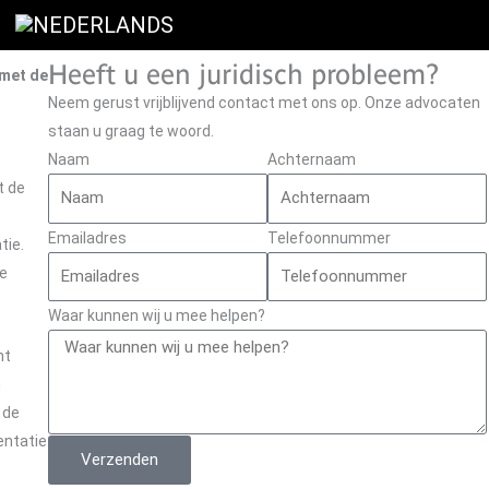
Heeft u een juridisch probleem?
 met de
Neem gerust vrijblijvend contact met ons op. Onze advocaten
staan u graag te woord.
Naam
Achternaam
t de
Emailadres
Telefoonnummer
tie.
ie
Waar kunnen wij u mee helpen?
nt
n
 de
mentatie
Verzenden