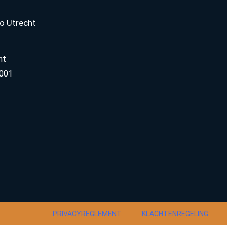
o Utrecht
ht
001
PRIVACYREGLEMENT
KLACHTENREGELING