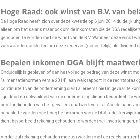
Hoge Raad: ook winst van B.V. van be
De Hoge Raad heeft zich over deze kwestie op 6 juni 2014 duidelijk ui
alleen om het salaris maar ook om de inkomsten die de DGA redelijke
gehouden te worden met de winst van de B.V. Wanneer deze winst wor
voorwaarden, besluiten om deze reserves (gedeeltelijk) als dividend ui
Bepalen inkomen DGA blijft maatwer
Onduidelijk is gebleven of dan het volledige bedrag van deze winst m
‘’alimentatienormen versie 2014’’, aan welk rapport in de rechtspraa
continuïteit van de onderneming dient allereerst niet in gevaar te 
liquiditeit en solvabiliteit van de onderneming dienen beoordeelt te wor
omstandigheden van het geval en maatwerk vereist. Aan de hand van
bepaald te worden hoe hoog het inkomen van de DGA redelijkerwijs kan 
dient bijvoorbeeld rekening gehouden te worden met investeringen, af
Verder zal rekening gehouden moeten worden met de regels omtrent ka