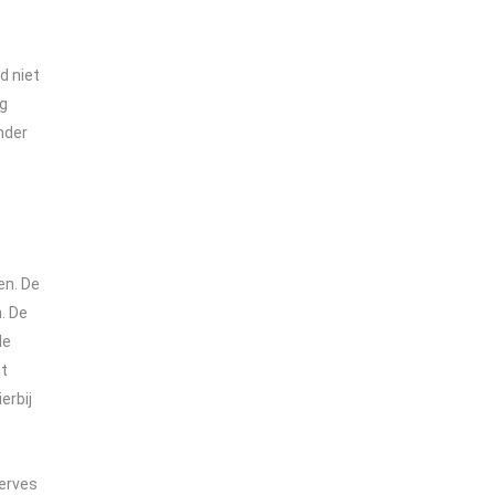
d niet
ng
nder
en. De
. De
le
nt
erbij
serves