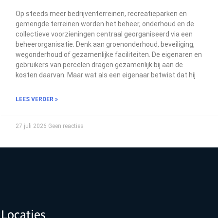
Op steeds meer bedrijventerreinen, recreatieparken en
gemengde terreinen worden het beheer, onderhoud en de
collectieve voorzieningen centraal georganiseerd via een
beheerorganisatie. Denk aan groenonderhoud, beveiliging,
wegonderhoud of gezamenlijke faciliteiten. De eigenaren en
gebruikers van percelen dragen gezamenlijk bij aan de
kosten daarvan. Maar wat als een eigenaar betwist dat hij
LEES VERDER »
27 juli 2026
Geen reacties
Locaties