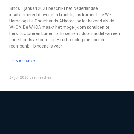
Sinds 1 januari 2021 beschikt het Nederlandse
insolventierecht over een krachtig instrument: de Wet
Homologatie Onderhands Akkoord, beter bekend als de
WHOA. De WHOA maakt het mogelijk om schulden te
herstructureren buiten faillissement, door middel van een
onderhands akkoord dat – na homologatie door de
rechtbank – bindend is voor
LEES VERDER »
27 juli 2026
Geen reacties