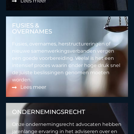
Lees meer
FUSIES &
OVERNAMES
Fusies, overnames, herstructureringen of
nieuwe samenwerkingsverbanden vergen
een goede voorbereiding. Veelal is het een
intensief proces waarin onder hoge druk snel
de juiste beslissingen genomen moeten
worden.
Lees meer
ONDERNEMINGSRECHT
Onze ondernemingsrecht advocaten hebben
jarenlange ervaring in het adviseren over en