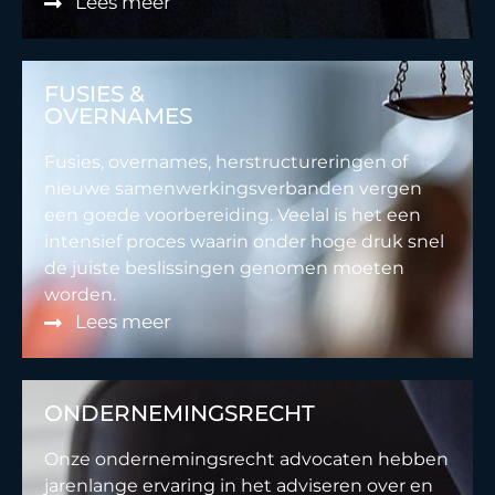
Lees meer
FUSIES &
OVERNAMES
Fusies, overnames, herstructureringen of
nieuwe samenwerkingsverbanden vergen
een goede voorbereiding. Veelal is het een
intensief proces waarin onder hoge druk snel
de juiste beslissingen genomen moeten
worden.
Lees meer
ONDERNEMINGSRECHT
Onze ondernemingsrecht advocaten hebben
jarenlange ervaring in het adviseren over en