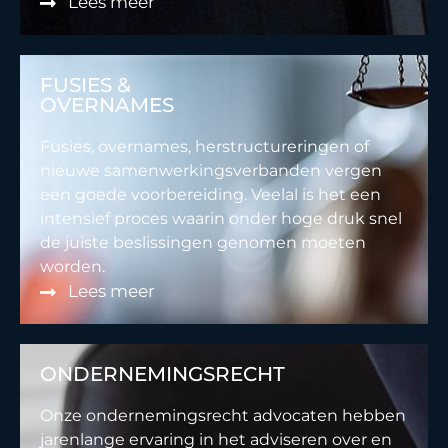
Lees meer
FUSIES &
OVERNAMES
Fusies, overnames, herstructureringen of
nieuwe samenwerkingsverbanden vergen
een goede voorbereiding. Veelal is het een
intensief proces waarin onder hoge druk snel
de juiste beslissingen genomen moeten
worden.
Lees meer
ONDERNEMINGSRECHT
Onze ondernemingsrecht advocaten hebben
jarenlange ervaring in het adviseren over en