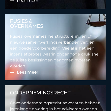
Lees meer
FUSIES &
OVERNAMES
Fusies, overnames, herstructureringen of
nieuwe samenwerkingsverbanden vergen
een goede voorbereiding. Veelal is het een
intensief proces waarin onder hoge druk snel
de juiste beslissingen genomen moeten
worden.
Lees meer
ONDERNEMINGSRECHT
Onze ondernemingsrecht advocaten hebben
jarenlange ervaring in het adviseren over en