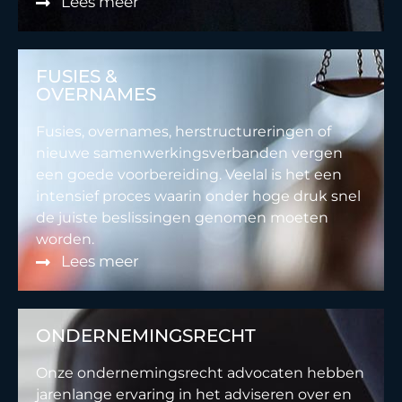
Lees meer
FUSIES &
OVERNAMES
Fusies, overnames, herstructureringen of
nieuwe samenwerkingsverbanden vergen
een goede voorbereiding. Veelal is het een
intensief proces waarin onder hoge druk snel
de juiste beslissingen genomen moeten
worden.
Lees meer
ONDERNEMINGSRECHT
Onze ondernemingsrecht advocaten hebben
jarenlange ervaring in het adviseren over en