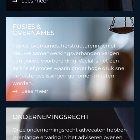
Lees meer
FUSIES &
OVERNAMES
Fusies, overnames, herstructureringen of
nieuwe samenwerkingsverbanden vergen
een goede voorbereiding. Veelal is het een
intensief proces waarin onder hoge druk snel
de juiste beslissingen genomen moeten
worden.
Lees meer
ONDERNEMINGSRECHT
Onze ondernemingsrecht advocaten hebben
jarenlange ervaring in het adviseren over en