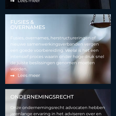
Lees meer
FUSIES &
OVERNAMES
Fusies, overnames, herstructureringen of
nieuwe samenwerkingsverbanden vergen
een goede voorbereiding. Veelal is het een
intensief proces waarin onder hoge druk snel
de juiste beslissingen genomen moeten
worden.
Lees meer
ONDERNEMINGSRECHT
Onze ondernemingsrecht advocaten hebben
jarenlange ervaring in het adviseren over en