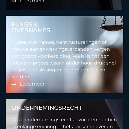
Lees meer
FUSIES &
OVERNAMES
Fusies, overnames, herstructureringen of
nieuwe samenwerkingsverbanden vergen
een goede voorbereiding. Veelal is het een
intensief proces waarin onder hoge druk snel
de juiste beslissingen genomen moeten
worden.
Lees meer
ONDERNEMINGSRECHT
Onze ondernemingsrecht advocaten hebben
jarenlange ervaring in het adviseren over en