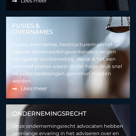
Lees meer
FUSIES &
OVERNAMES
Fusies, overnames, herstructureringen of
nieuwe samenwerkingsverbanden vergen
een goede voorbereiding. Veelal is het een
intensief proces waarin onder hoge druk snel
de juiste beslissingen genomen moeten
worden.
Lees meer
ONDERNEMINGSRECHT
Onze ondernemingsrecht advocaten hebben
jarenlange ervaring in het adviseren over en