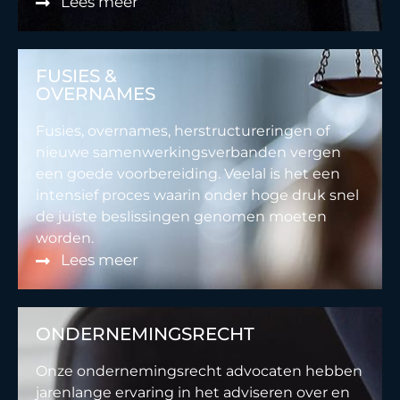
Lees meer
FUSIES &
OVERNAMES
Fusies, overnames, herstructureringen of
nieuwe samenwerkingsverbanden vergen
een goede voorbereiding. Veelal is het een
intensief proces waarin onder hoge druk snel
de juiste beslissingen genomen moeten
worden.
Lees meer
ONDERNEMINGSRECHT
Onze ondernemingsrecht advocaten hebben
jarenlange ervaring in het adviseren over en