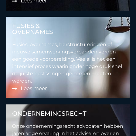
Lees meer
FUSIES &
OVERNAMES
Fusies, overnames, herstructureringen of
nieuwe samenwerkingsverbanden vergen
een goede voorbereiding. Veelal is het een
intensief proces waarin onder hoge druk snel
de juiste beslissingen genomen moeten
worden.
Lees meer
ONDERNEMINGSRECHT
Onze ondernemingsrecht advocaten hebben
jarenlange ervaring in het adviseren over en