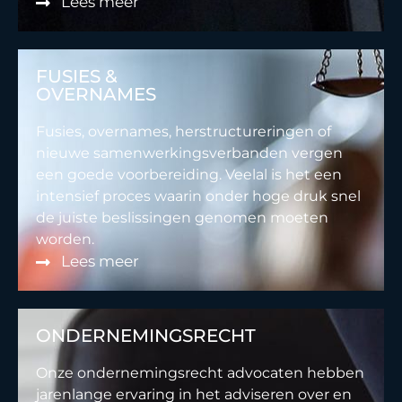
Lees meer
FUSIES &
OVERNAMES
Fusies, overnames, herstructureringen of
nieuwe samenwerkingsverbanden vergen
een goede voorbereiding. Veelal is het een
intensief proces waarin onder hoge druk snel
de juiste beslissingen genomen moeten
worden.
Lees meer
ONDERNEMINGSRECHT
Onze ondernemingsrecht advocaten hebben
jarenlange ervaring in het adviseren over en